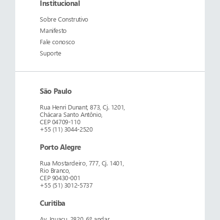
Institucional
Sobre
Construtivo
Manifesto
Fale conosco
Suporte
São Paulo
Rua Henri Dunant, 873, Cj. 1201,
Chácara Santo Antônio,
CEP 04709-110
+55 (11) 3044-2520
Porto Alegre
Rua Mostardeiro, 777, Cj. 1401,
Rio Branco,
CEP 90430-001
+55 (51) 3012-5737
Curitiba
Av. Iguaçu, 2820, 6º andar,