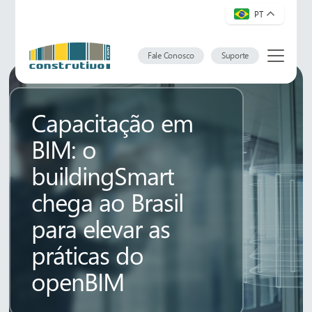
PT
Fale Conosco
Suporte
Capacitação em
BIM: o
buildingSmart
chega ao Brasil
para elevar as
práticas do
openBIM